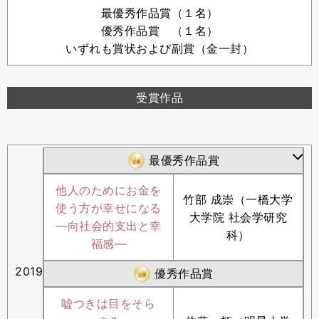
最優秀作品賞（１名）
優秀作品賞 （１名）
いずれも賞状および副賞（金一封）
受賞作品
最優秀作品賞
他人のためにお金を
竹部 成崇（一橋大学
使う方が幸せになる
大学院 社会学研究
―向社会的支出と幸
科）
福感―
2019
優秀作品賞
嘘つきは目をそら