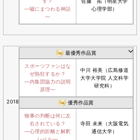
す？
佐藤 拓（明星大学
―嘘にまつわる神話
心理学部）
―
最優秀作品賞
スポーツファンはな
中川 裕美（広島修道
ぜ熱狂するか？
大学大学院 人文科学
―内集団協力の説明
研究科）
原理―
2018
優秀作品賞
物事の判断は何に左
右されている？
寺田 未来（大阪電気
―心理的距離と解釈
通信大学）
レベル―