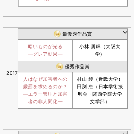
最優秀作品賞
暗いものが光る
小林 勇輝（大阪大
―グレア効果―
学）
優秀作品賞
2017
人はなぜ加害者への
村山 綾（近畿大学）
厳罰を求めるのか？
田渕 恵（日本学術振
―エラー管理と加害
興会・関西学院大学
者の非人間化―
文学部）