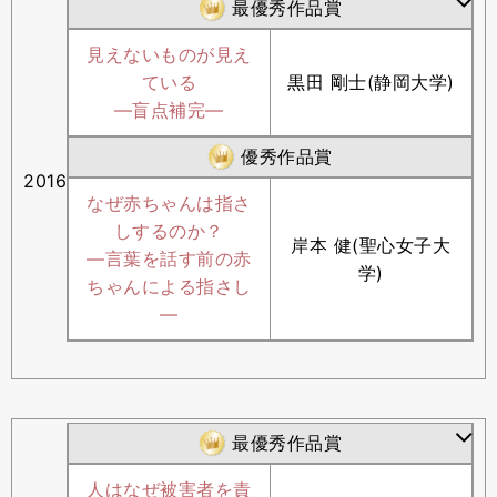
最優秀作品賞
見えないものが見え
ている
黒田 剛士(静岡大学)
―盲点補完―
優秀作品賞
2016
なぜ赤ちゃんは指さ
しするのか？
岸本 健(聖心女子大
―言葉を話す前の赤
学)
ちゃんによる指さし
―
最優秀作品賞
人はなぜ被害者を責