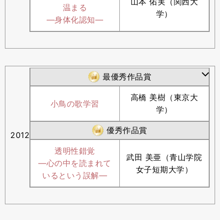
山本 佑実（関西大
温まる
学）
―身体化認知―
最優秀作品賞
高橋 美樹（東京大
小鳥の歌学習
学）
優秀作品賞
2012
透明性錯覚
武田 美亜（青山学院
―心の中を読まれて
女子短期大学）
いるという誤解―