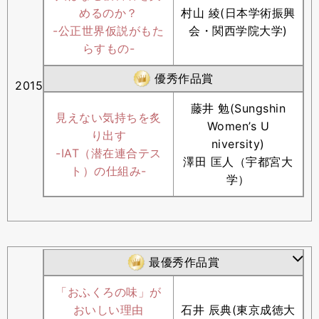
めるのか？
村山 綾(日本学術振興
-公正世界仮説がもた
会・関西学院大学)
らすもの-
優秀作品賞
2015
藤井 勉(Sungshin
見えない気持ちを炙
Women’s U
り出す
niversity)
-IAT（潜在連合テス
澤田 匡人（宇都宮大
ト）の仕組み-
学）
最優秀作品賞
「おふくろの味」が
おいしい理由
石井 辰典(東京成徳大