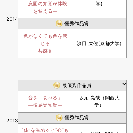
―意図の知覚が体験
学)
を変える―
2014
優秀作品賞
色がなくても色を感
じる
濱田 大佐(京都大学)
―共感覚―
最優秀作品賞
音を「食べる」
坂元 亮哉（関西大
―多感覚知覚―
学）
優秀作品賞
2013
“体”を温めると“心”も