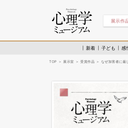
展示作
新着
子ども
感
TOP
展示室
受賞作品
なぜ加害者に厳