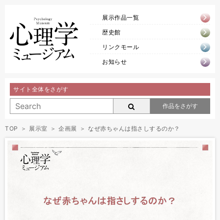
展示作品一覧
歴史館
リンクモール
お知らせ
サイト全体をさがす
作品をさがす
TOP
展示室
企画展
なぜ赤ちゃんは指さしするのか？