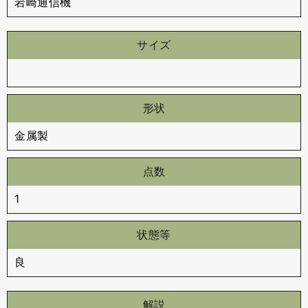
岩崎通信機
サイズ
形状
金属製
点数
1
状態等
良
解説