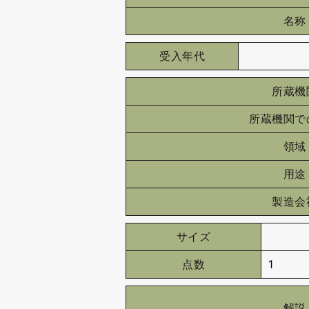
名称
受入年代
所蔵機
所蔵機関で
領域
用途
製造会
サイズ
点数
1
解説