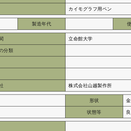
カイモグラフ用ペン
製造年代
関
立命館大学
の分類
社
株式会社山越製作所
形状
金
状態等
良