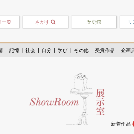
品一覧
さがす
歴史館
リ
情
記憶
社会
自分
学び
その他
受賞作品
企画
新着作品